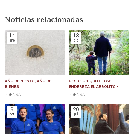
Noticias relacionadas
14
13
ene
dic
AÑO DE NIEVES, AÑO DE
DESDE CHIQUITITO SE
BIENES
ENDEREZA EL ARBOLITO -
Artículo de opinión de David
PRENSA
PRENSA
Gómez Rosa VIVEIRO
ASESORES
9
20
oct
jul